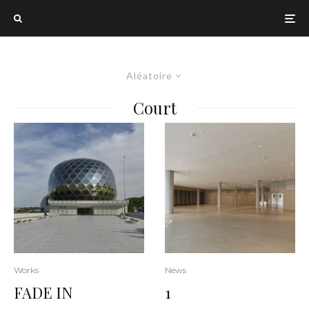
Aléatoire
Court
Works
News
FADE IN
1